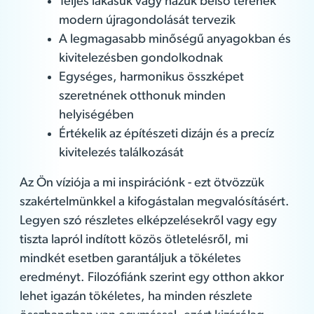
Teljes lakásuk vagy házuk belső terének
modern újragondolását tervezik
A legmagasabb minőségű anyagokban és
kivitelezésben gondolkodnak
Egységes, harmonikus összképet
szeretnének otthonuk minden
helyiségében
Értékelik az építészeti dizájn és a precíz
kivitelezés találkozását
Az Ön víziója a mi inspirációnk - ezt ötvözzük
szakértelmünkkel a kifogástalan megvalósításért.
Legyen szó részletes elképzelésekről vagy egy
tiszta lapról indított közös ötletelésről, mi
mindkét esetben garantáljuk a tökéletes
eredményt. Filozófiánk szerint egy otthon akkor
lehet igazán tökéletes, ha minden részlete