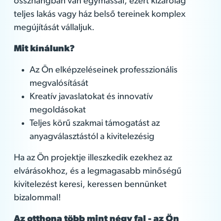
összhangban van egymással, ezért kizárólag
teljes lakás vagy ház belső tereinek komplex
megújítását vállaljuk.
Mit kínálunk?
Az Ön elképzeléseinek professzionális
megvalósítását
Kreatív javaslatokat és innovatív
megoldásokat
Teljes körű szakmai támogatást az
anyagválasztástól a kivitelezésig
Ha az Ön projektje illeszkedik ezekhez az
elvárásokhoz, és a legmagasabb minőségű
kivitelezést keresi, keressen bennünket
bizalommal!
Az otthona több mint négy fal - az Ön