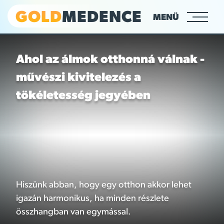
GOLD
MEDENCE
MENÜ
Ahol az álmok otthonná válnak -
művészi kivitelezés a
tökéletesség jegyében
Hiszünk abban, hogy egy otthon akkor lehet
igazán harmonikus, ha minden részlete
összhangban van egymással.